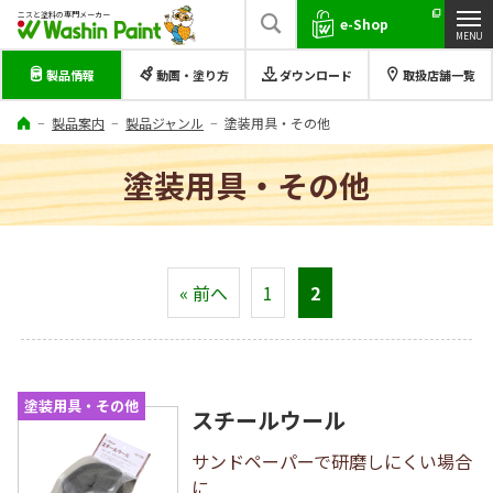
ニスと塗料の専門メーカー
e-Shop
製品情報
動画・塗り方
ダウンロード
取扱店舗一覧
製品案内
製品ジャンル
塗装用具・その他
塗装用具・その他
« 前へ
1
2
塗装用具・その他
スチールウール
サンドペーパーで研磨しにくい場合
に