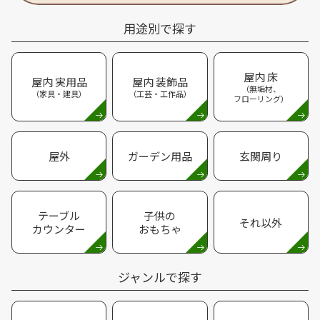
用途別で探す
屋内 床
屋内 実用品
屋内 装飾品
（無垢材、
（家具・建具）
（工芸・工作品）
フローリング）
屋外
ガーデン用品
玄関周り
テーブル
子供の
それ以外
カウンター
おもちゃ
ジャンルで探す